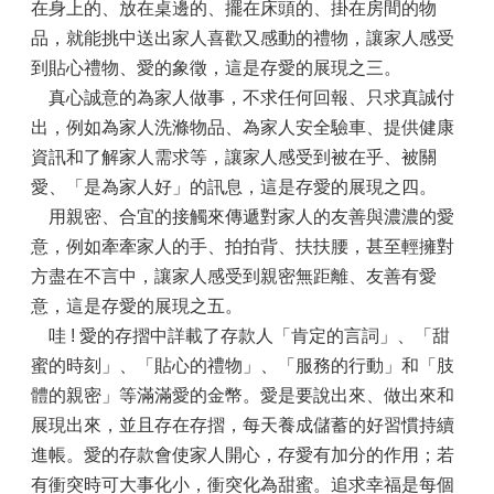
在身上的、放在桌邊的、擺在床頭的、掛在房間的物
品，就能挑中送出家人喜歡又感動的禮物，讓家人感受
到貼心禮物、愛的象徵，這是存愛的展現之三。
真心誠意的為家人做事，不求任何回報、只求真誠付
出，例如為家人洗滌物品、為家人安全驗車、提供健康
資訊和了解家人需求等，讓家人感受到被在乎、被關
愛、「是為家人好」的訊息，這是存愛的展現之四。
用親密、合宜的接觸來傳遞對家人的友善與濃濃的愛
意，例如牽牽家人的手、拍拍背、扶扶腰，甚至輕擁對
方盡在不言中，讓家人感受到親密無距離、友善有愛
意，這是存愛的展現之五。
哇 ! 愛的存摺中詳載了存款人「肯定的言詞」、「甜
蜜的時刻」、「貼心的禮物」、「服務的行動」和「肢
體的親密」等滿滿愛的金幣。愛是要說出來、做出來和
展現出來，並且存在存摺，每天養成儲蓄的好習慣持續
進帳。愛的存款會使家人開心，存愛有加分的作用；若
有衝突時可大事化小，衝突化為甜蜜。追求幸福是每個