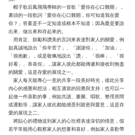
帽子歌后鳳飛飛專輯的一首歌「愛你在心口難開」，
裏頭的一段歌詞「愛你在心口難開，你可知道我在愛
你？」答案是不一定知道或根本不知道；因為愛是要說
出來、做出來和存起來的。
用肯定、鼓勵和讚美的言詞來表達對家人的關愛，例
如真誠地說出「你辛苦了」、「謝謝你」、「加油」、
「很抱歉」，或是敬佩地說出「讚」、「很棒」、「很
好看」、恭喜你」，讓家人彼此都能傳遞和接收到無盡
的關愛，這是存愛的展現之一。
家人每天能專心一意的共享一段美好時光，彼此分享
內心的感覺和想法，相互適當的回應與支持；也可以一
起做一件喜歡的事，例如共讀、畫圖、唱歌、整理房間
或運動等，讓家人彼此都能感受到親密與愛意，這是存
愛的展現之二。
將貼心的禮物送到家人的心坎裡表達深切的情意，假
若平常能用心觀察家人的想要和喜好，例如家人喜歡帶