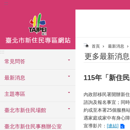
:::
跳到主要內容區塊
:::
首頁
最新消息
:::
更多最新消息
常見問答
115年「新住
最新消息
主題專區
內政部移民署開辦新住民
諮詢及報名事宜；同時符
臺北市新住民場館
約或至本署25個服務
遇家庭或家中有身心障
宣導影片：
[連結]
臺北市新住民事務辦公室