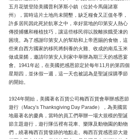
五月花號登陸美國普利茅斯小鎮（位於今馬薩諸塞
州），當時這片土地尚未開墾，缺乏糧食又正值冬季，
許多居民因此死於飢寒之中，幸好當地的印第安人熱心
傳授捕獵和種植技巧，讓這些移民得以脫離挨餓受凍的
困境。為了感謝印第安人的幫助和上帝恩賜的食物，這
些來自西方國家的移民將飼養的火雞、收成的南瓜玉米
做成菜餚，邀請印第安人到家中舉辦為期三天的感恩宴
會。1941年起，在美國把感恩節定於每年11月的第四個
星期四，並休假一週，這一天也被認為是聖誕採購季節
的開始。
1924年開始，美國著名百貨公司梅西百貨會舉辦感恩節
遊行（Macy's Thanksgiving Day Parade），為美國當
地最著名的慶典，當時的員工們舉辦一場大規模的聖誕
節主題遊行，遊行隊伍裡有花車、樂隊及動物園的動物
們，繞著梅西百貨發跡的地點走。梅西百貨感恩節大遊