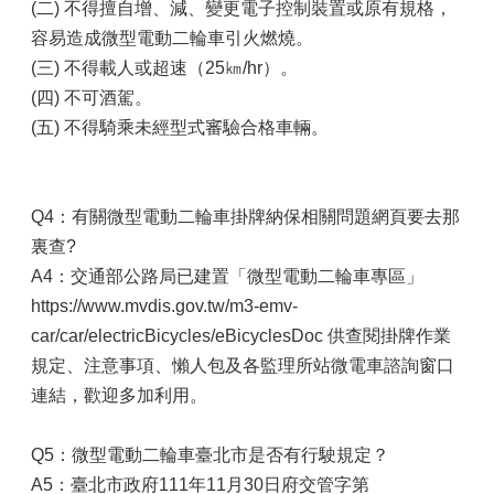
(二) 不得擅自增、減、變更電子控制裝置或原有規格，
容易造成微型電動二輪車引火燃燒。
(三) 不得載人或超速（25㎞/hr）。
(四) 不可酒駕。
(五) 不得騎乘未經型式審驗合格車輛。
Q4：有關微型電動二輪車掛牌納保相關問題網頁要去那
裏查?
A4：交通部公路局已建置「微型電動二輪車專區」
https://www.mvdis.gov.tw/m3-emv-
car/car/electricBicycles/eBicyclesDoc 供查閱掛牌作業
規定、注意事項、懶人包及各監理所站微電車諮詢窗口
連結，歡迎多加利用。
Q5：微型電動二輪車臺北市是否有行駛規定？
A5：臺北市政府111年11月30日府交管字第