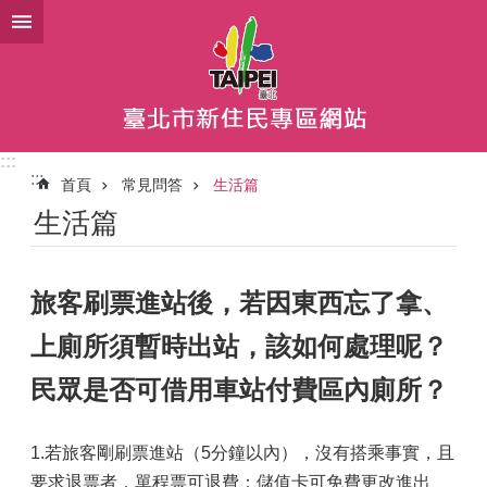
跳到主要內容區塊
:::
:::
首頁
常見問答
生活篇
生活篇
旅客刷票進站後，若因東西忘了拿、
上廁所須暫時出站，該如何處理呢？
民眾是否可借用車站付費區內廁所？
1.若旅客剛刷票進站（5分鐘以內），沒有搭乘事實，且
要求退票者，單程票可退費；儲值卡可免費更改進出