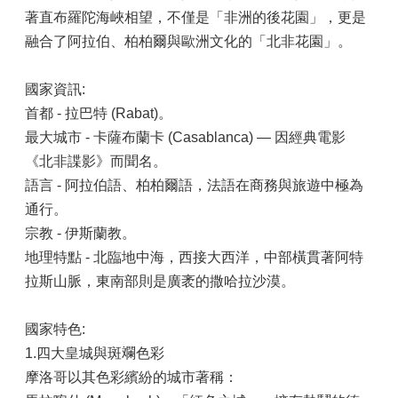
著直布羅陀海峽相望，不僅是「非洲的後花園」，更是
融合了阿拉伯、柏柏爾與歐洲文化的「北非花園」。
國家資訊:
首都 - 拉巴特 (Rabat)。
最大城市 - 卡薩布蘭卡 (Casablanca) — 因經典電影
《北非諜影》而聞名。
語言 - 阿拉伯語、柏柏爾語，法語在商務與旅遊中極為
通行。
宗教 - 伊斯蘭教。
地理特點 - 北臨地中海，西接大西洋，中部橫貫著阿特
拉斯山脈，東南部則是廣袤的撒哈拉沙漠。
國家特色:
1.四大皇城與斑斕色彩
摩洛哥以其色彩繽紛的城市著稱：