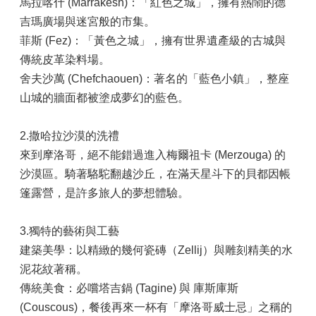
馬拉喀什 (Marrakesh)：「紅色之城」，擁有熱鬧的德
吉瑪廣場與迷宮般的市集。
菲斯 (Fez)：「黃色之城」，擁有世界遺產級的古城與
傳統皮革染料場。
舍夫沙萬 (Chefchaouen)：著名的「藍色小鎮」，整座
山城的牆面都被塗成夢幻的藍色。
2.撒哈拉沙漠的洗禮
來到摩洛哥，絕不能錯過進入梅爾祖卡 (Merzouga) 的
沙漠區。騎著駱駝翻越沙丘，在滿天星斗下的貝都因帳
篷露營，是許多旅人的夢想體驗。
3.獨特的藝術與工藝
建築美學：以精緻的幾何瓷磚（Zellij）與雕刻精美的水
泥花紋著稱。
傳統美食：必嚐塔吉鍋 (Tagine) 與 庫斯庫斯
(Couscous)，餐後再來一杯有「摩洛哥威士忌」之稱的