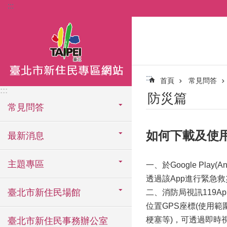
:::
跳到主要內容區塊
:::
首頁
常見問答
:::
防災篇
常見問答
如何下載及使用
最新消息
主題專區
一、於Google Pla
透過該App進行緊急
臺北市新住民場館
二、消防局視訊119
位置GPS座標(使用
梗塞等)，可透過即時
臺北市新住民事務辦公室