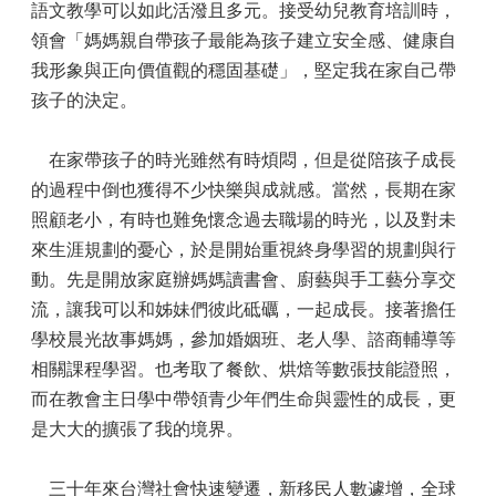
語文教學可以如此活潑且多元。接受幼兒教育培訓時，
領會「媽媽親自帶孩子最能為孩子建立安全感、健康自
我形象與正向價值觀的穩固基礎」，堅定我在家自己帶
孩子的決定。
在家帶孩子的時光雖然有時煩悶，但是從陪孩子成長
的過程中倒也獲得不少快樂與成就感。當然，長期在家
照顧老小，有時也難免懷念過去職場的時光，以及對未
來生涯規劃的憂心，於是開始重視終身學習的規劃與行
動。先是開放家庭辦媽媽讀書會、廚藝與手工藝分享交
流，讓我可以和姊妹們彼此砥礪，一起成長。接著擔任
學校晨光故事媽媽，參加婚姻班、老人學、諮商輔導等
相關課程學習。也考取了餐飲、烘焙等數張技能證照，
而在教會主日學中帶領青少年們生命與靈性的成長，更
是大大的擴張了我的境界。
三十年來台灣社會快速變遷，新移民人數遽增，全球