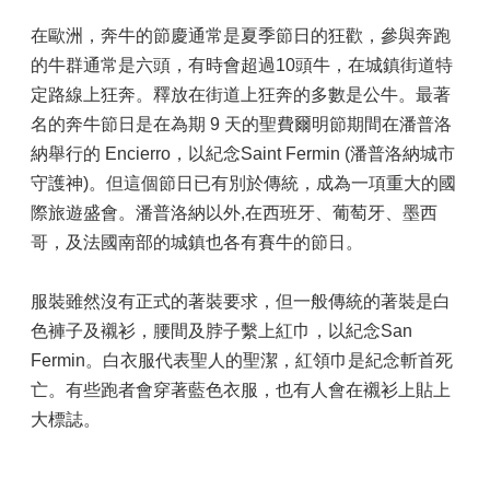
在歐洲，奔牛的節慶通常是夏季節日的狂歡，參與奔跑
的牛群通常是六頭，有時會超過10頭牛，在城鎮街道特
定路線上狂奔。釋放在街道上狂奔的多數是公牛。最著
名的奔牛節日是在為期 9 天的聖費爾明節期間在潘普洛
納舉行的 Encierro，以紀念Saint Fermin (潘普洛納城市
守護神)。但這個節日已有別於傳統，成為一項重大的國
際旅遊盛會。潘普洛納以外,在西班牙、葡萄牙、墨西
哥，及法國南部的城鎮也各有賽牛的節日。
服裝雖然沒有正式的著裝要求，但一般傳統的著裝是白
色褲子及襯衫，腰間及脖子繫上紅巾，以紀念San
Fermin。白衣服代表聖人的聖潔，紅領巾是紀念斬首死
亡。有些跑者會穿著藍色衣服，也有人會在襯衫上貼上
大標誌。