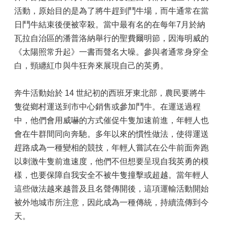
活動，原始目的是為了將牛趕到鬥牛場，而牛通常在當
日鬥牛結束後便被宰殺。當中最有名的在每年7月於納
瓦拉自治區的潘普洛納舉行的聖費爾明節，因海明威的
《太陽照常升起》一書而聲名大噪。參與者通常身穿全
白，頸纏紅巾與牛狂奔來展現自己的英勇。
奔牛活動始於 14 世紀初的西班牙東北部，農民要將牛
隻從鄉村運送到市中心銷售或參加鬥牛。在運送過程
中，他們會用威嚇的方式催促牛隻加速前進，年輕人也
會在牛群間同向奔馳。多年以來的慣性做法，使得運送
趕路成為一種變相的競技，年輕人嘗試在公牛前面奔跑
以刺激牛隻前進速度，他們不但想要呈現自我英勇的模
樣，也要保障自我安全不被牛隻撞擊或超越。當年輕人
這些做法越來越普及且名聲傳開後，這項運輸活動開始
被外地城市所注意，因此成為一種傳統，持續流傳到今
天。