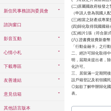
(二)原屬國政府核發
新住民事務諮詢委員會
（申請人曾為我國人配
(三)相當之財產或專
諮詢窗口
(四)歸化取得我國國
(五)相片1張（符合
影音互動
(六) 證書費規費新臺
「行動金融卡」之行動裝
心情小札
二、經許可歸化取得中
明，屆期未提出者，除
下載專區
化許可。
三、居留滿一定期間後
友善連結
設戶籍登記及初領國民
◎如欲了解申辦歸化國
表。
意見信箱
其他語言版本