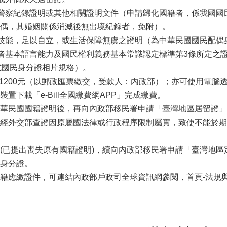
之警察紀錄證明或其他相關證明文件（申請歸化國籍者，係我國
偶，其婚姻關係消滅後無出境紀錄者，免附）。
業技能，足以自立，或生活保障無虞之證明（為中華民國國民配
籍者基本語言能力及國民權利義務基本常識認定標準第3條所定之
新式國民身分證相片規格）。
幣1200元（以郵政匯票繳交，受款人：內政部）；亦可使用電腦透
置下載「e-Bill全國繳費網APP」完成繳費。
華民國國籍證明後，再向內政部移民署申請「臺灣地區居留證」
經外交部查證因原屬國法律或行政程序限制屬實，致使不能於期
(已提出喪失原有國籍證明)，續向內政部移民署申請「臺灣地
身分證。
籍應繳證件，可連結內政部戶政司全球資訊網參閱，首頁-法規與