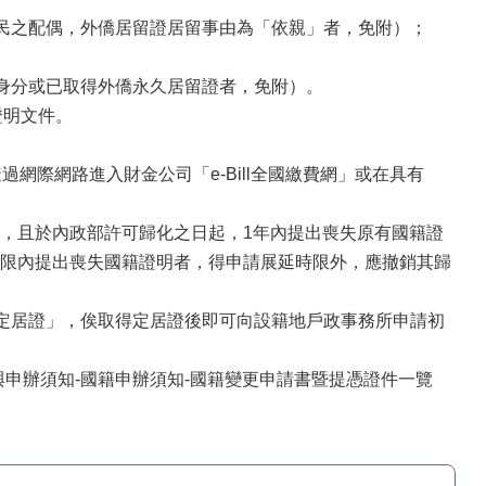
國民之配偶，外僑居留證居留事由為「依親」者，免附）；
偶身分或已取得外僑永久居留證者，免附）。
證明文件。
過網際網路進入財金公司「e-Bill全國繳費網」或在具有
，且於內政部許可歸化之日起，1年內提出喪失原有國籍證
限內提出喪失國籍證明者，得申請展延時限外，應撤銷其歸
區定居證」，俟取得定居證後即可向設籍地戶政事務所申請初
申辦須知-國籍申辦須知-國籍變更申請書暨提憑證件一覽