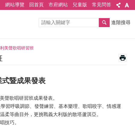
網站導覽
回首頁
市府網站
兒童版
常見問答
進階搜尋
大利美聲歌唱研習班
班
業式暨成果發表
利美聲歌唱研習班成果發表。
員學習呼吸調節、發聲練習、基本樂理、歌唱咬字、情感運
温柔等曲目外，更挑戰義大利版的散塔蘆淇亞。
唱技巧。