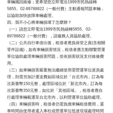
車輛攜回維修；更希望您立即電洽1999市民熱線轉
5855、02-89788822（一般付費）主動通報問題車輛，
以協助加快故障車輛處理。
四、我不小心將車輛損壞了怎麼辦？
（一）請您立即電洽1999市民熱線轉5855、02-
89788822（一般付費），請服務人員協助處理。
（二）公共自行車借出後，租借者應負保管之責(含相關
零件設備)，如有車輛損害情況，租借者應主動聯繫營運
單位協助處理車輛損害問題，並依損害狀況支付維修費
用。
（三）如車輛損害嚴重無法繼續使用需營運單位派員處
理，則需另加計運送費如區域位於「台北市內」訂為每
次新臺幣150元整，處理區域位於「新北市內」訂為每
次新臺幣350元整，如位於「其他區域」，租借者應自
行處理車輛載運至台北市內，以利營運單位協助處理。
（四）車輛損害時，租借者仍需負擔車輛租借費用，還
車時間由使用者還入車柱或營運單位抵達現場處理時間