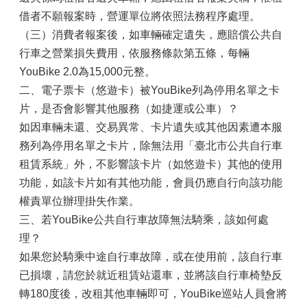
借者不願報案時，營運單位將依照法務程序處理。
（三）消費者報案後，如車輛確定遺失，應賠償公共自
行車之營業損失費用，依服務條款第五條，每輛
YouBike 2.0為15,000元整。
二、電子票卡（悠遊卡）被YouBike列為停用名單之卡
片，是否會影響其他服務（如捷運或公車）？
如因車輛未還、交易異常、卡片遺失或其他因素遭本服
務列為停用名單之卡片，除無法用「臺北市公共自行車
租賃系統」外，不影響該卡片（如悠遊卡）其他的使用
功能，如該卡片如有其他功能，會員仍應自行向該功能
權責單位辦理掛失作業。
三、若YouBike公共自行車故障無法騎乘，該如何處
理？
如果您於騎乘中途自行車故障，或在使用前，該自行車
已損壞，請您於就近租賃站還車，並將該自行車椅墊反
轉180度後，改租其他車輛即可，YouBike巡站人員會將