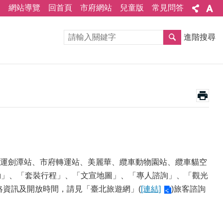
網站導覽
回首頁
市府網站
兒童版
常見問答
進階搜尋
運劍潭站、市府轉運站、美麗華、纜車動物園站、纜車貓空
動」、「套裝行程」、「文宣地圖」、「專人諮詢」、「觀光
聯絡資訊及開放時間，請見「臺北旅遊網」(
[連結]
)旅客諮詢