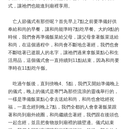
式，讓祂們也能進到廟裡享用。
亡人節儀式有那些呢？首先早上7點之前要準備好供
奉給和尚的早餐，讓和尚能準時7點吃早餐。大約9點的
時候，我們會再準備飯菜給父母，讓父母拿著飯菜送給
和尚，在這個過程中，和尚會不斷地念著經，我們也會
不斷唸著已逝親人的名字，讓祂們過來拿飯菜點心和生
活用品，這個儀式會一直持續到11點結束，因為和尚要
準時在11點吃午飯。
吃過午飯後，直到傍晚4、5點，我們又開始準備晚上
的儀式，晚上的儀式是專門為那些流浪的靈魂舉行的，
一樣是準備飯菜點心拿去送給和尚，和尚也會唸經祝
福，一直念經到晚上7點，我們全都的人會拿著飯菜跟
著和尚到廟外繞圈，和尚繼續念著經，我們跟在後頭也
一起念經，並且把食物放到廟裡的牆壁邊。儀式結束