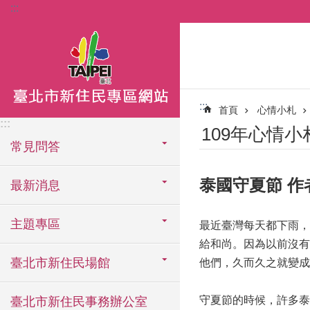
:::
跳到主要內容區塊
:::
首頁
心情小札
:::
109年心情小
常見問答
泰國守夏節 作
最新消息
主題專區
最近臺灣每天都下雨，
給和尚。因為以前沒有
臺北市新住民場館
他們，久而久之就變成
守夏節的時候，許多泰
臺北市新住民事務辦公室