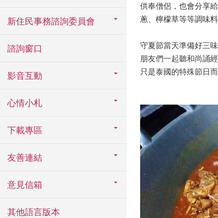
供奉僧侶，也會分享給
蔥、檸檬草等等調味料
新住民事務諮詢委員會
守夏節當天準備好三味
諮詢窗口
朋友們一起聽和尚誦經
只是泰國的特殊節日而已
影音互動
心情小札
下載專區
友善連結
意見信箱
其他語言版本