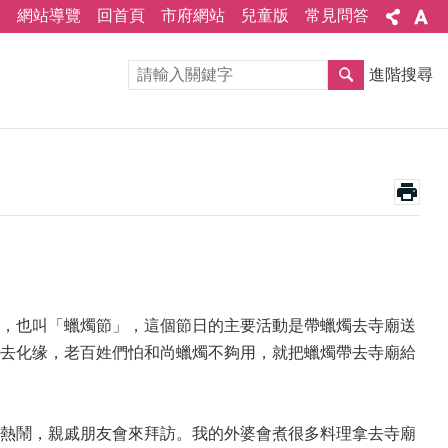
網站導覽
回首頁
市府網站
兒童版
常見問答
進階搜尋
，也叫「蠟燭節」，這個節日的主要活動是帶蠟燭去寺廟送
去化缘，老百姓們怕和尚蠟燭不夠用，就把蠟燭帶去寺廟給
熱鬧，親戚朋友會來拜訪。我的外婆會煮很多料理拿去寺廟