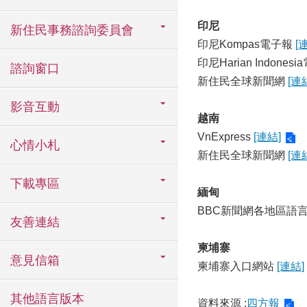
印尼
新住民事務諮詢委員會
印尼Kompas電子報
[
印尼Harian Indones
諮詢窗口
新住民全球新聞網
[連
影音互動
越南
VnExpress
[連結]
心情小札
新住民全球新聞網
[連
下載專區
緬甸
BBC新聞網各地區語
友善連結
柬埔寨
意見信箱
柬埔寨入口網站
[連結]
其他語言版本
資料來源 :
四方報