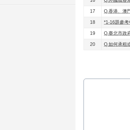
16
Q.外國或
17
Q.香港、
18
*1-16題
19
Q.臺北市
20
Q.如何承租