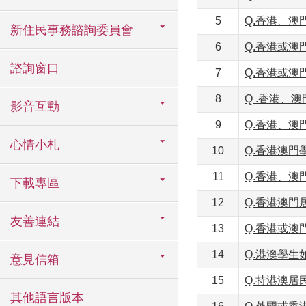
5
Q.香港、
新住民事務諮詢委員會
6
Q.香港或
諮詢窗口
7
Q.香港或
8
Q .香港、
影音互動
9
Q.香港、
心情小札
10
Q.香港澳
11
Q.香港、
下載專區
12
Q.香港澳
友善連結
13
Q.香港或澳
14
Q.港澳學生
意見信箱
15
Q.持港澳
其他語言版本