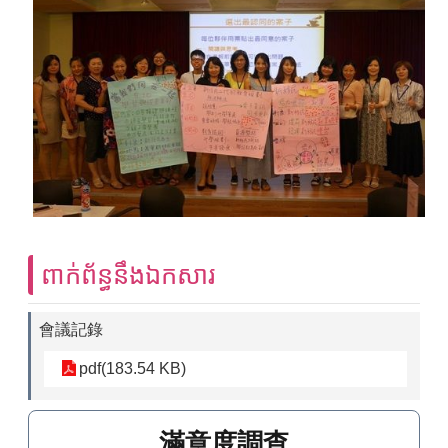
ពាក់ព័ន្ធនឹងឯកសារ
會議記錄
pdf(183.54 KB)
滿意度調查