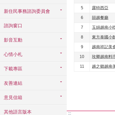
5
露特西亞
新住民事務諮詢委員會
6
囍越餐廳
諮詢窗口
7
玉娟越南小
8
東方泰國小
影音互動
9
越南祥記美
心情小札
10
玫卿越南料
11
越之鄉越南
下載專區
友善連結
意見信箱
其他語言版本
:::