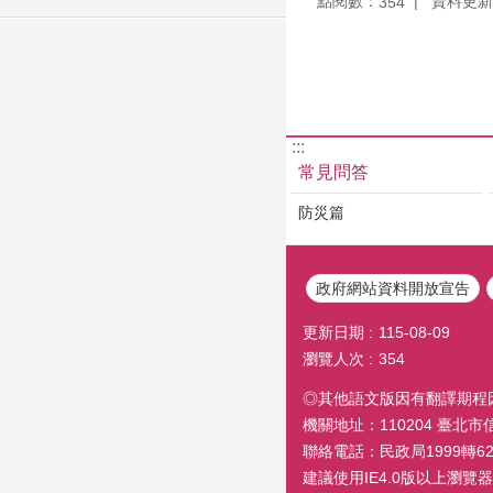
點閱數：
資料更新：1
354
:::
常見問答
防災篇
政府網站資料開放宣告
更新日期
115-08-09
瀏覽人次
354
◎其他語文版因有翻譯期程
機關地址：110204 臺北
聯絡電話：民政局1999轉6260
建議使用IE4.0版以上瀏覽器閱覽