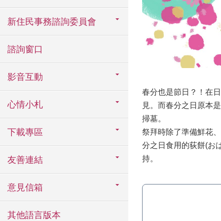
新住民事務諮詢委員會
諮詢窗口
影音互動
春分也是節日？！在日
心情小札
見。而春分之日原本是
掃墓。
下載專區
祭拜時除了準備鮮花、
分之日食用的荻餅(お
持。
友善連結
意見信箱
其他語言版本