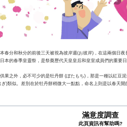
本春分和秋分的前後三天被視為彼岸週(お彼岸)，在這兩個日
日本的春季皇靈祭，是祭奠歷代天皇皇后和皇室成員們的重要日
供果之外，必不可少的是牡丹餅 (ぼたもち)，那是一種以紅豆
はぎ)類似。差別在於牡丹餅稍微大一點點，命名上則是以春天
滿意度調查
此頁資訊有幫助嗎?