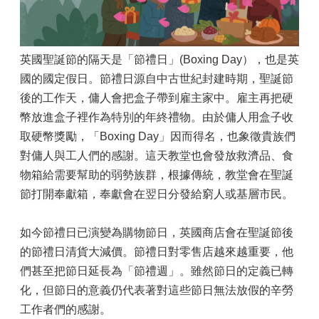
英國聖誕節的隔天是「節禮日」(Boxing Day），也是英
國的國定假日。節禮日源自中古世紀封建時期，聖誕節
後的工作天，傭人會把盒子帶到雇主家中。雇主再把硬
幣放進盒子裡作為特別的年終禮物。由於傭人用盒子收
取硬幣獎勵，「Boxing Day」因而得名，也象徵貴族們
對傭人與工人們的感謝。這天教堂也會發放救濟品、食
物箱給需要幫助的弱勢族群，根據傳統，教堂會在聖誕
節打開奉獻箱，奉獻會在翌日分發給窮人或基層市民。
如今節禮日已演變為購物節日，英國商店會在聖誕節後
的節禮日清貨大減價。節禮日對零售店越來越重要，他
們甚至把節日延長為「節禮週」。雖然節日的定義已轉
化，但節日的意義仍代表著對這些節日無法放假的辛勞
工作者們的感謝。