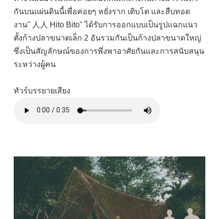
กันบนแผ่นดินนี้เพื่อค่อยๆ หยั่งราก เติบโต และสืบทอด
งาน" 人人 Hito Bito" ได้รับการออกแบบเป็นรูปแฉกแนว
ตั้งก้างปลาขนาดเล็ก 2 อันรวมกันเป็นก้างปลาขนาดใหญ่
ซึ่งเป็นสัญลักษณ์ของการพึ่งพาอาศัยกันและการสนับสนุน
ระหว่างผู้คน
ทัวร์บรรยายเสียง