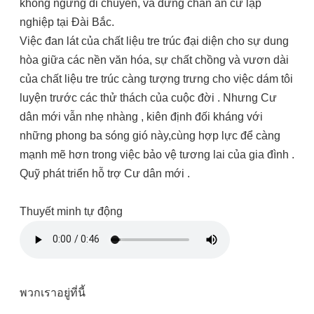
không ngừng di chuyển, và dừng chân an cư lập
nghiệp tại Đài Bắc.
Việc đan lát của chất liệu tre trúc đại diện cho sự dung
hòa giữa các nền văn hóa, sự chất chồng và vươn dài
của chất liệu tre trúc càng tượng trưng cho việc dám tôi
luyện trước các thử thách của cuộc đời . Nhưng Cư
dân mới vẫn nhẹ nhàng , kiên định đối kháng với
những phong ba sóng gió này,cùng hợp lực để càng
mạnh mẽ hơn trong việc bảo vệ tương lai của gia đình .
Quỹ phát triển hỗ trợ Cư dân mới .
Thuyết minh tự động
พวกเราอยู่ที่นี้