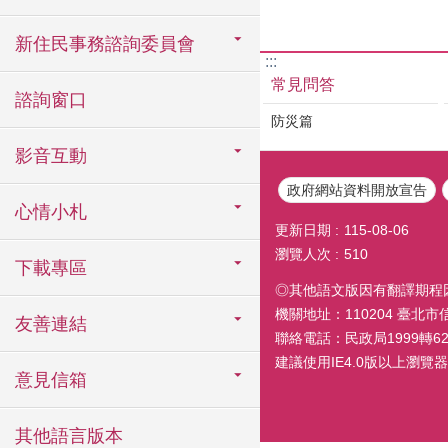
新住民事務諮詢委員會
:::
常見問答
諮詢窗口
防災篇
影音互動
政府網站資料開放宣告
心情小札
更新日期
115-08-06
瀏覽人次
510
下載專區
◎其他語文版因有翻譯期程
機關地址：110204 臺北
友善連結
聯絡電話：民政局1999轉6260
建議使用IE4.0版以上瀏覽器閱覽
意見信箱
其他語言版本