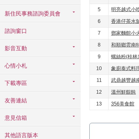
5
明亮越式小
新住民事務諮詢委員會
6
香港仔茶水
諮詢窗口
7
鄧家麵館小
8
和順鄉雲南
影音互動
9
螺絲粉(桂林
心情小札
10
象廚泰式料
11
武鼎越豐越
下載專區
12
溫州鮮餛飩
友善連結
13
356美食館
意見信箱
其他語言版本