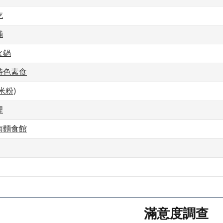
吃
舖
火鍋
特色素食
米粉)
理
南麵食館
滿意度調查