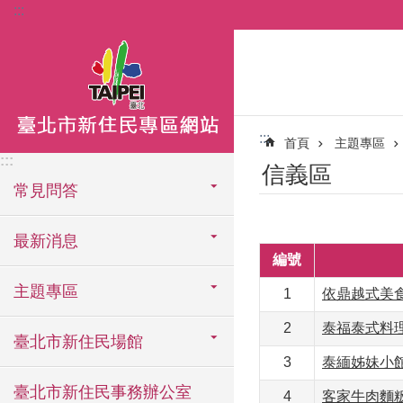
:::
跳到主要內容區塊
:::
首頁
主題專區
:::
信義區
常見問答
最新消息
編號
主題專區
1
依鼎越式美
2
泰福泰式料
臺北市新住民場館
3
泰緬姊妹小
臺北市新住民事務辦公室
4
客家牛肉麵