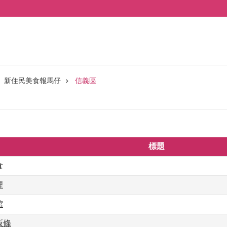
新住民美食報馬仔
信義區
標題
食
理
館
粄條