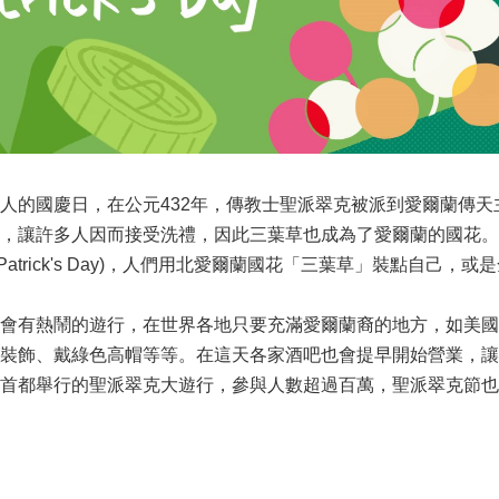
的國慶日，在公元432年，傳教士聖派翠克被派到愛爾蘭傳天主教，
，讓許多人因而接受洗禮，因此三葉草也成為了愛爾蘭的國花。公
. Patrick's Day)，人們用北愛爾蘭國花「三葉草」裝點自
會有熱鬧的遊行，在世界各地只要充滿愛爾蘭裔的地方，如美國
裝飾、戴綠色高帽等等。在這天各家酒吧也會提早開始營業，讓
首都舉行的聖派翠克大遊行，參與人數超過百萬，聖派翠克節也