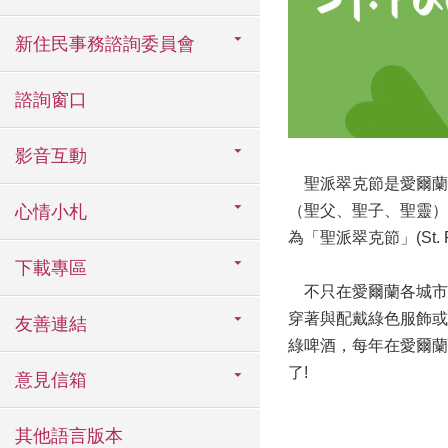
新住民事務諮詢委員會
諮詢窗口
影音互動
聖派翠克節是愛爾蘭人
心情小札
（聖父、聖子、聖靈）
為「聖派翠克節」(St
下載專區
不只在愛爾蘭各城市
穿著與配戴綠色服飾或
友善連結
綠啤酒，每年在愛爾蘭
了!
意見信箱
其他語言版本