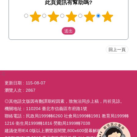
此頁資訊有幫助嗎?
回上一頁
:::
更新日期
115-08-07
瀏覽人次
2867
◎其他語文版因有翻譯期程因素，致無法同步上稿，尚祈見諒。
機關地址：110204 臺北市信義區市府路1號
聯絡電話：民政局1999轉6260 社會局1999轉1981 教育局1999轉
1216 衛生局1999轉1816 勞動局1999轉7038
建議使用IE4.0版以上瀏覽器閱覽,800x600螢幕解析度