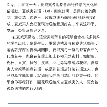
Day』。在這一天，夏威夷各地都會舉行精彩的文化民
俗活動。夏威夷花環（Lei）顏色鮮明，是用典雅的蘭
花、雞蛋花、晚香玉、玫瑰或康乃馨等5種鮮花串接而
成，夏威夷人會把花環贈送給親朋好友，來表達和平、
友誼、榮譽及歡迎之意。
在夏威夷當地，這些美麗芳香的花環也會在很多特殊
的場合出現，像是生日、畢業典禮及各種慶典活動等，
蘊含著深深的祝福與關懷。夏威夷每一座島都有自己的
代表花卉，也會在花環上加上各種天然素材，如樹葉、
樹枝、果實、貝殼、皮革、羽毛等等來編織花環。夏威
夷人會親手編織花環，或是到花環店訂製花環送人，也
已成為在地習俗，就如同我們會到花店訂花束一樣。如
果也你專程訂作一圈花環送給來自夏威夷的人，更會被
視為送禮的內行人呢!