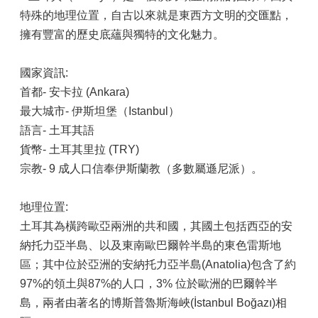
特殊的地理位置，自古以來就是東西方文明的交匯點，
擁有豐富的歷史底蘊與獨特的文化魅力。
國家資訊:
首都- 安卡拉 (Ankara)
最大城市- 伊斯坦堡（Istanbul）
語言- 土耳其語
貨幣- 土耳其里拉 (TRY)
宗教- 9 成人口信奉伊斯蘭教（多數屬遜尼派）。
地理位置:
土耳其為橫跨歐亞兩洲的共和國，其國土包括西亞的安
納托力亞半島、以及東南歐巴爾幹半島的東色雷斯地
區；其中位於亞洲的安納托力亞半島(Anatolia)包含了約
97%的領土與87%的人口，3% 位於歐洲的巴爾幹半
島，兩者由著名的博斯普魯斯海峽(İstanbul Boğazı)相