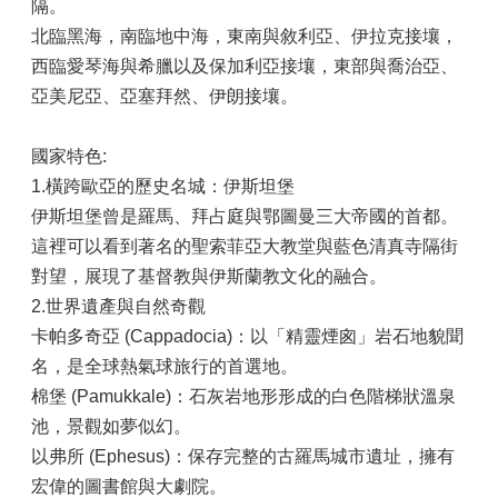
隔。
北臨黑海，南臨地中海，東南與敘利亞、伊拉克接壤，
西臨愛琴海與希臘以及保加利亞接壤，東部與喬治亞、
亞美尼亞、亞塞拜然、伊朗接壤。
國家特色:
1.橫跨歐亞的歷史名城：伊斯坦堡
伊斯坦堡曾是羅馬、拜占庭與鄂圖曼三大帝國的首都。
這裡可以看到著名的聖索菲亞大教堂與藍色清真寺隔街
對望，展現了基督教與伊斯蘭教文化的融合。
2.世界遺產與自然奇觀
卡帕多奇亞 (Cappadocia)：以「精靈煙囪」岩石地貌聞
名，是全球熱氣球旅行的首選地。
棉堡 (Pamukkale)：石灰岩地形形成的白色階梯狀溫泉
池，景觀如夢似幻。
以弗所 (Ephesus)：保存完整的古羅馬城市遺址，擁有
宏偉的圖書館與大劇院。