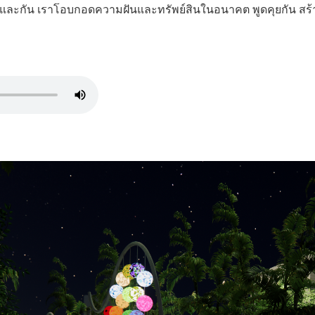
ันและกัน เราโอบกอดความฝันและทรัพย์สินในอนาคต พูดคุยกัน สร้