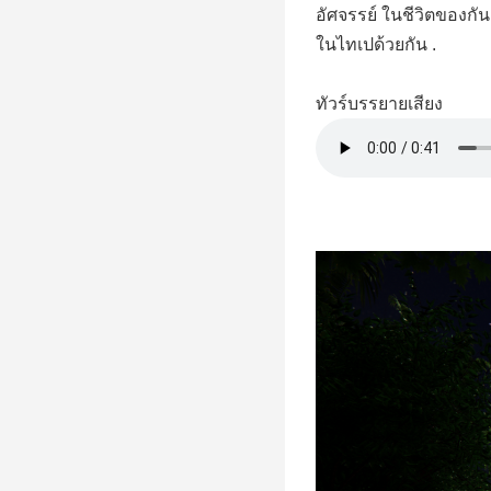
อัศจรรย์ ในชีวิตของก
ในไทเปด้วยกัน .
ทัวร์บรรยายเสียง