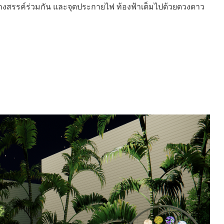
างสรรค์ร่วมกัน และจุดประกายไฟ ท้องฟ้าเต็มไปด้วยดวงดาว