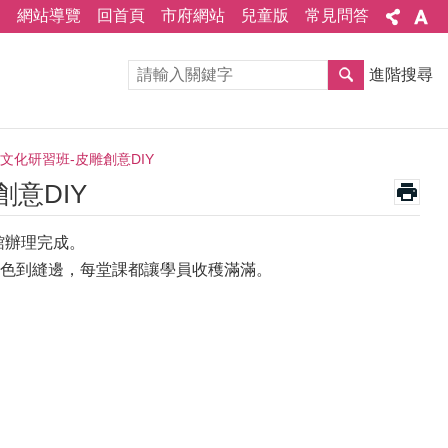
網站導覽
回首頁
市府網站
兒童版
常見問答
進階搜尋
文化研習班-皮雕創意DIY
意DIY
會館辦理完成。
色到縫邊，每堂課都讓學員收穫滿滿。