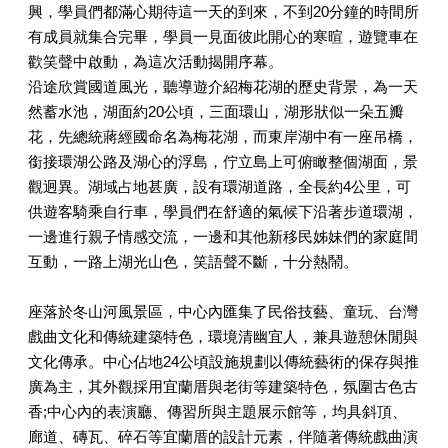
興，學員們都滿心期待這一天的到來，不到20分鐘的時間所
有成員就集合完畢，學員一見面彼此開心的寒暄，遊覽車在
歡笑聲中啟動，為這次活動揭開序幕。
沿途欣賞國道風光，聽導遊介紹梅花湖的歷史背景，為一天
然蓄水池，湖面約20公頃，三面環山，湖形狀似一朵五瓣
花，先總統蔣經國命名為梅花湖，而東岸湖中有一座吊橋，
銜接環湖公路及湖心的浮島，佇立島上可俯瞰整個湖面，景
觀迥異。湖域占地甚廣，設有環湖道路，全長約4公里，可
供遊客騎乘自行車，學員們在舒適的氣候下沿著步道環湖，
一邊進行親子情感交流，一邊和其他新移民姊妹們的家庭間
互動，一路上湖光山色，笑語聲不斷，十分熱鬧。
座落於冬山河風景區，中心內匯集了民俗技藝、童玩、台灣
戲曲文化和傳統建築特色，環境清幽宜人，兼具遊憩休閒與
文化傳承。中心佔地24公頃設施規劃以傳統藝術的保存與推
廣為主，其外觀採用宜蘭厝與老街等建築特色，氛圍古色古
香;中心內的表演廳、傳習所與主題展示館等，均具斜頂、
廊道、磚瓦、碎石等宜蘭厝的設計元素，伴隨著傳統戲曲演