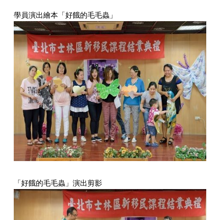
學員演出繪本「好餓的毛毛蟲」
「好餓的毛毛蟲」演出剪影