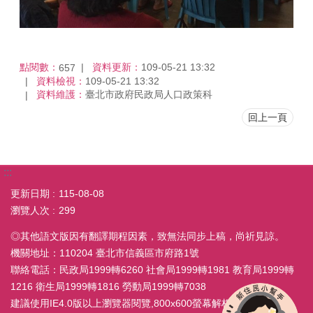
點閱數：
資料更新：
109-05-21 13:32
657
資料檢視：
109-05-21 13:32
資料維護：
臺北市政府民政局人口政策科
回上一頁
:::
更新日期
115-08-08
瀏覽人次
299
◎其他語文版因有翻譯期程因素，致無法同步上稿，尚祈見諒。
機關地址：110204 臺北市信義區市府路1號
聯絡電話：民政局1999轉6260 社會局1999轉1981 教育局1999轉
1216 衛生局1999轉1816 勞動局1999轉7038
建議使用IE4.0版以上瀏覽器閱覽,800x600螢幕解析度