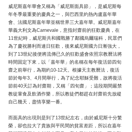
威尼斯嘉年華會又稱為「威尼斯面具節」，是威尼斯每
年冬季最重要的慶典之一，與巴西里約熱內盧嘉年華
會、法國尼斯嘉年華並稱世界三大嘉年華。威尼斯嘉年
華義大利文為Carnevale，意指封齋前的狂歡慶典，在
11世紀時，威尼斯共和國戰勝了鄰國烏爾瑞科，民眾們
為了慶祝勝利而連日狂歡，後來威尼斯國力日漸強大，
到了13世紀後便將流傳已久的狂歡盛會依照宗教曆法將
時間固定下來，以「嘉年華」的名稱在每年復活節四旬
齋之前舉行，為期約10-12天。根據天主教曆法，復活
節於每年3、4月間舉行，為了紀念耶穌受難，故將復活
節前40天訂為封齋期，又稱「四旬齋」；這段期間嚴禁
教徒葷食及飲酒作樂，所以教徒們都趕在封齋前先放縱
自己幾天，盡情享樂一番。
而面具的出現則是到了13世紀左右，由於威尼斯十分繁
榮，卻也拉大了貴族與平民間的貧富差距，所以在嘉年