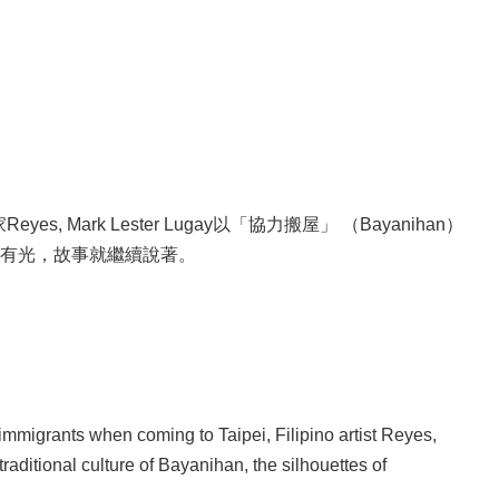
rk Lester Lugay以「協力搬屋」 （Bayanihan）
有光，故事就繼續說著。
ew immigrants when coming to Taipei, Filipino artist Reyes,
raditional culture of Bayanihan, the silhouettes of