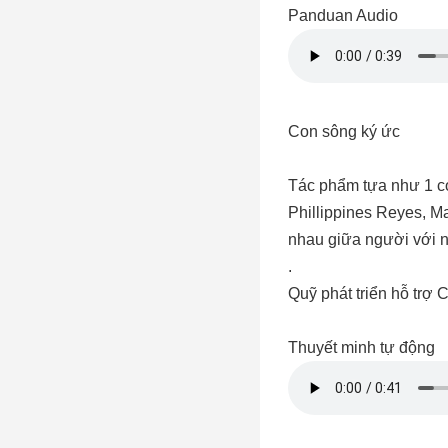
Panduan Audio
Con sông ký ức
Tác phẩm tựa như 1 co
Phillippines Reyes, M
nhau giữa người với ng
.
Quỹ phát triển hỗ trợ 
Thuyết minh tự động