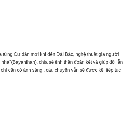
a từng Cư dân mới khi đến Đài Bắc, nghệ thuật gia người
nhà"(Bayanihan), chia sẻ tinh thần đoàn kết và giúp đỡ lẫn
chỉ cần có ánh sáng , câu chuyện vẫn sẽ được kể tiếp tục