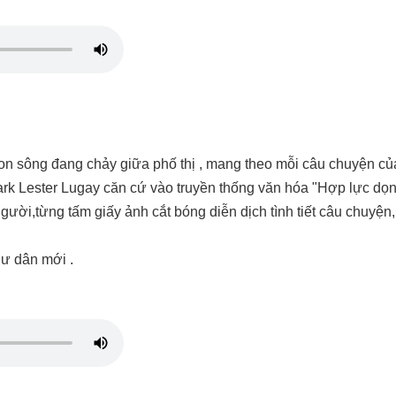
n sông đang chảy giữa phố thị , mang theo mỗi câu chuyện củ
ark Lester Lugay căn cứ vào truyền thống văn hóa "Hợp lực dọn 
ười,từng tấm giấy ảnh cắt bóng diễn dịch tình tiết câu chuyện, 
Cư dân mới .